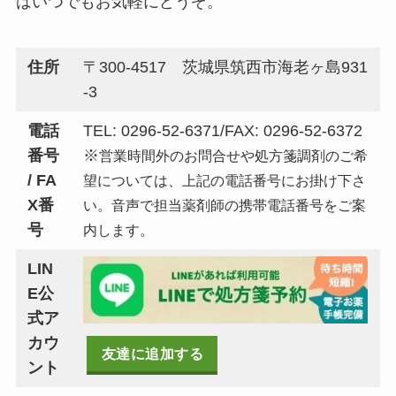
はいつでもお気軽にどうぞ。
住所
〒300-4517 茨城県筑西市海老ヶ島931
-3
電話
TEL: 0296-52-6371/FAX: 0296-52-6372
番号
※
営業時間外のお問合せや処方箋調剤のご希
/ FA
望については、上記の電話番号にお掛け下さ
X番
い。音声で担当薬剤師の携帯電話番号をご案
号
内します。
LIN
E公
式ア
カウ
友達に追加する
ント